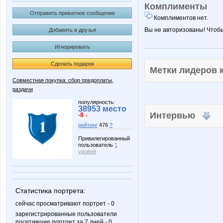
Комплименты
Отправить приватное сообщение
Комплиментов нет.
Вы не авторизованы! Чтоб
Добавить в друзья
Игнорировать
Сделать подарок
Метки лидеров
Совместная покупка: сбор предоплаты,
раздачи
популярность:
38953 место
Интервью
-8 ↓
рейтинг
476
?
Привилегированный
пользователь
1
уровня
Статистика портрета:
сейчас просматривают портрет - 0
зарегистрированные пользователи
посетившие портрет за 7 дней - 0